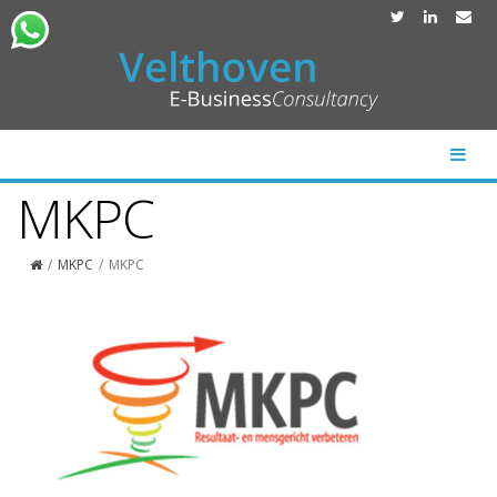
MKPC
/
MKPC
/
MKPC