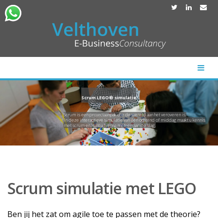
Scrum LEGO® simulatie
Scrum is een projectaanpak die de wereld aan het veroveren is.
In deze interactieve simulatie van één ochtend of middag maakt u kennis
met scrum en kunt u hierna meteen aan de slag.
Scrum simulatie met LEGO
Ben jij het zat om agile toe te passen met de theorie?