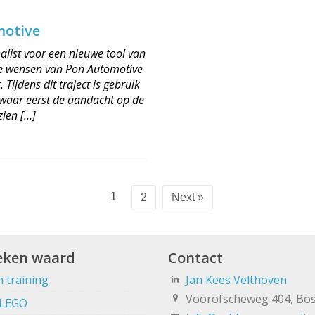
motive
nalist voor een nieuwe tool van
 de wensen van Pon Automotive
Tijdens dit traject is gebruik
waar eerst de aandacht op de
zien […]
1
2
Next »
eken waard
Contact
 training
Jan Kees Velthoven
Voorofscheweg 404, Bo
 LEGO